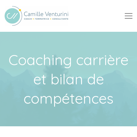
Camille Venturini
Coach certifiée, formatrice et consultante RH à Nantes
Coaching carrière
et bilan de
compétences